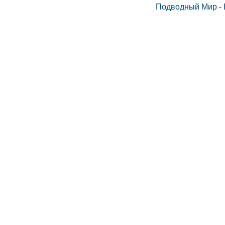
Подводный Мир - 
Карабин
крюки, вер