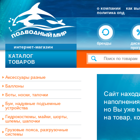
о компании
как вы
политика опд
бренды
диск
интернет-магазин
прог
КАТАЛОГ
ТОВАРОВ
Аксессуары разные
Баллоны
Боты, носки, тапочки
Буи, надувные подъемные
устройства
Гидрокостюмы, майки, шорты,
шлемы, шапочки
Грузовые пояса, разгрузочные
системы