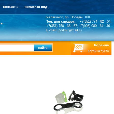
контакты
политика опд
Челябинск, пр. Победы, 100
Тел. для справок:
+7(351) 774 - 82 - 04;
ты
+7(351) 750 - 36 - 67; +7(908) 080 - 64 - 46
E-mail:
podmir@mail.ru
Корзина
найти
Корзина пуста