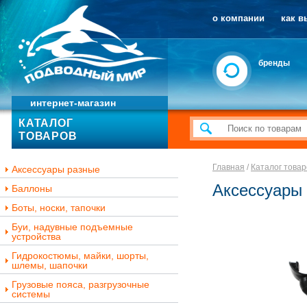
о компании
как в
бренды
интернет-магазин
КАТАЛОГ
ТОВАРОВ
Главная
/
Каталог товар
Аксессуары разные
Аксессуары 
Баллоны
Боты, носки, тапочки
Буи, надувные подъемные
устройства
Гидрокостюмы, майки, шорты,
шлемы, шапочки
Грузовые пояса, разгрузочные
системы