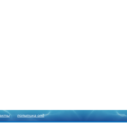
акты
политика опд