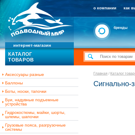
о компании
как в
бренды
интернет-магазин
КАТАЛОГ
ТОВАРОВ
Главная
/
Каталог товар
Аксессуары разные
Сигнально-з
Баллоны
Боты, носки, тапочки
Буи, надувные подъемные
устройства
Гидрокостюмы, майки, шорты,
шлемы, шапочки
Грузовые пояса, разгрузочные
системы