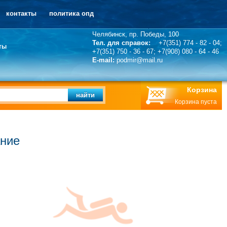
контакты
политика опд
Челябинск, пр. Победы, 100
Тел. для справок:
+7(351) 774 - 82 - 04;
ты
+7(351) 750 - 36 - 67; +7(908) 080 - 64 - 46
E-mail:
podmir@mail.ru
Корзина
найти
Корзина пуста
ание