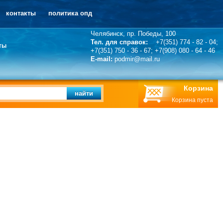
контакты
политика опд
Челябинск, пр. Победы, 100
Тел. для справок:
+7(351) 774 - 82 - 04;
ты
+7(351) 750 - 36 - 67; +7(908) 080 - 64 - 46
E-mail:
podmir@mail.ru
Корзина
найти
Корзина пуста