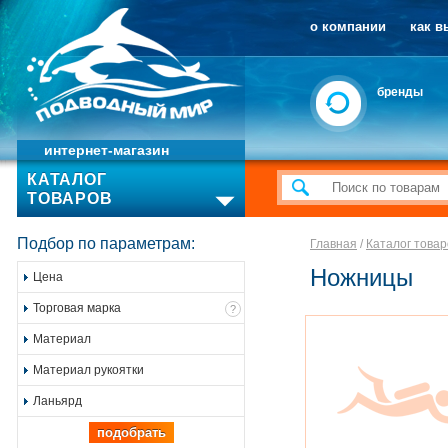
о компании
как в
бренды
интернет-магазин
КАТАЛОГ
ТОВАРОВ
Подбор по параметрам:
Главная
/
Каталог товар
Ножницы
Цена
Торговая марка
?
Материал
Материал рукоятки
Ланьярд
подобрать