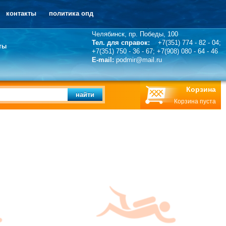
контакты
политика опд
Челябинск, пр. Победы, 100
Тел. для справок:
+7(351) 774 - 82 - 04;
ты
+7(351) 750 - 36 - 67; +7(908) 080 - 64 - 46
E-mail:
podmir@mail.ru
Корзина
найти
Корзина пуста