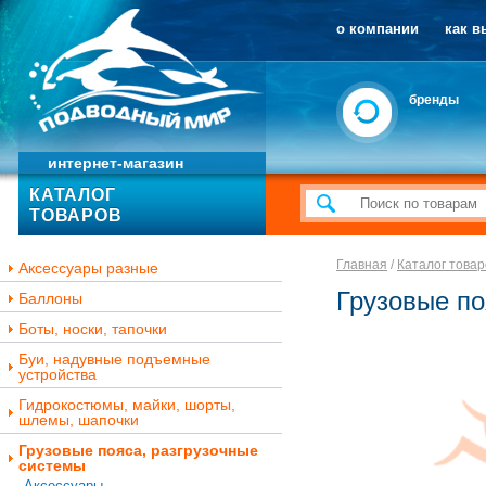
о компании
как в
бренды
интернет-магазин
КАТАЛОГ
ТОВАРОВ
Главная
/
Каталог товар
Аксессуары разные
Грузовые по
Баллоны
Боты, носки, тапочки
Буи, надувные подъемные
устройства
Гидрокостюмы, майки, шорты,
шлемы, шапочки
Грузовые пояса, разгрузочные
системы
Аксессуары