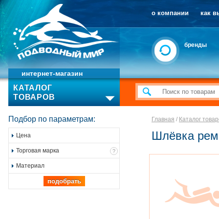
о компании
как в
бренды
интернет-магазин
КАТАЛОГ
ТОВАРОВ
Подбор по параметрам:
Главная
/
Каталог товар
Шлёвка ре
Цена
Торговая марка
?
Материал
подобрать