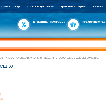
ыбрать товар
оплата и доставка
гарантия и сервис
статьи
дисконтная программа
подарочные кар
ов
/
Маски, полумаски, очки для плавания
/
Аксессуары
/
Шлёвка ремешка
мешка