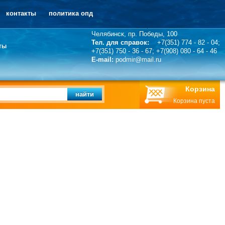
контакты
политика опд
Челябинск, пр. Победы, 100
Тел. для справок:
+7(351) 774 - 82 - 04;
ты
+7(351) 750 - 36 - 67; +7(908) 080 - 64 - 46
E-mail:
podmir@mail.ru
Корзина
найти
Корзина пуста